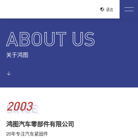
关闭
语言
网站首页
ABOUT US
关于鸿图
公司介绍
企业文化
荣誉资质
工艺流程
生产现场
关于鸿图
质控流程
试验检测
产品中心
安全带系统紧固件
驻车刹车系统
电驱紧固件
电池包紧固件
铝合金紧固件
整车紧固件
发动机紧固件
变速器紧固件
低空经济产品
管路连接系统紧固件
座椅系统紧固件
2003
SINCE
SINCE
新闻中心
公司新闻
行业动态
鸿图汽车零部件有限公司
联系我们
20年专注汽车紧固件