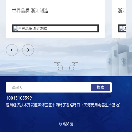
世界品质 浙江制造
浙江省
18815105599
温州经济技术开发区滨海园区十四路丁香路路口（天河民用电器生产基地）
联系鸿图