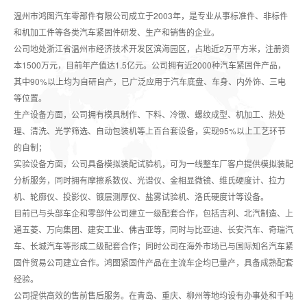
联系方式
在线留言
温州市鸿图汽车零部件有限公司成立于2003年，是专业从事标准件、非标件
和机加工件等各类汽车紧固件研发、生产和销售的企业。
公司地处浙江省温州市经济技术开发区滨海园区，占地近2万平方米，注册资
本1500万元，目前年产值达1.5亿元。公司拥有近2000种汽车紧固件产品，
其中90%以上均为自研自产，已广泛应用于汽车底盘、车身、内外饰、三电
等位置。
生产设备方面，公司拥有模具制作、下料、冷镦、螺纹成型、机加工、热处
理、清洗、光学筛选、自动包装机等上百台套设备，实现95%以上工艺环节
的自制；
实验设备方面，公司具备模拟装配试验机，可为一线整车厂客户提供模拟装配
分析服务，同时拥有摩擦系数仪、光谱仪、金相显微镜、维氏硬度计、拉力
机、轮廓仪、投影仪、镀层测厚仪、盐雾试验机、洛氏硬度计等设备。
目前已与头部车企和零部件公司建立一级配套合作，包括吉利、北汽制造、上
通五菱、万向集团、建安工业、佛吉亚等，同时与比亚迪、长安汽车、奇瑞汽
车、长城汽车等形成二级配套合作；同时公司在海外市场已与国际知名汽车紧
固件贸易公司建立合作。鸿图紧固件产品在主流车企均已量产，具备成熟配套
经验。
公司提供高效的售前售后服务。在青岛、重庆、柳州等地均设有办事处和千吨