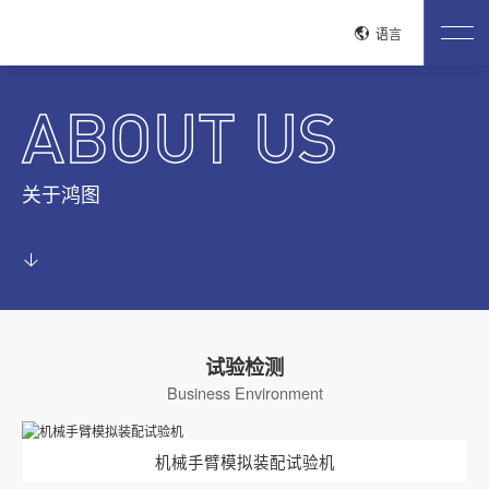
关闭
语言
网站首页
ABOUT US
关于鸿图
公司介绍
企业文化
荣誉资质
工艺流程
生产现场
关于鸿图
质控流程
试验检测
产品中心
安全带系统紧固件
驻车刹车系统
电驱紧固件
电池包紧固件
铝合金紧固件
整车紧固件
发动机紧固件
变速器紧固件
低空经济产品
管路连接系统紧固件
座椅系统紧固件
试验检测
新闻中心
Business Environment
公司新闻
行业动态
机械手臂模拟装配试验机
联系我们