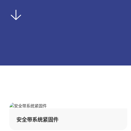
网站首页
关于鸿图
产品中心
公司介绍
安全带系统紧固件
企业文化
驻车刹车系统
荣誉资质
电驱紧固件
工艺流程
电池包紧固件
生产现场
铝合金紧固件
质控流程
整车紧固件
安全带系统紧固件
试验检测
发动机紧固件