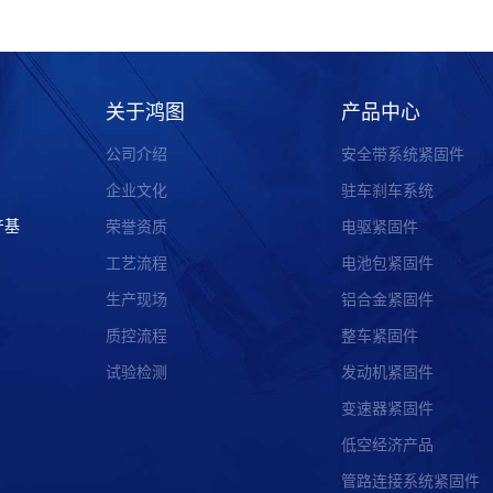
关于鸿图
产品中心
公司介绍
安全带系统紧固件
企业文化
驻车刹车系统
产基
荣誉资质
电驱紧固件
工艺流程
电池包紧固件
生产现场
铝合金紧固件
质控流程
整车紧固件
试验检测
发动机紧固件
变速器紧固件
低空经济产品
管路连接系统紧固件